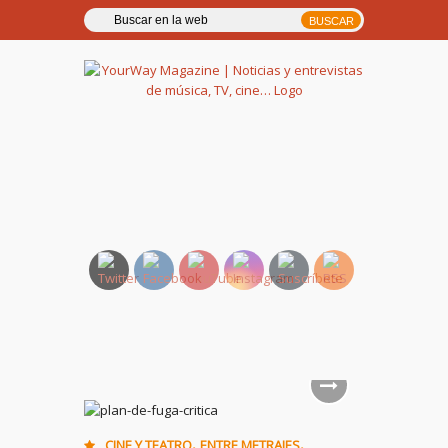
YourWay Magazine | Noticias
y entrevistas de música, TV,
cine…
,
,
CINE Y TEATRO
ENTRE METRAJES