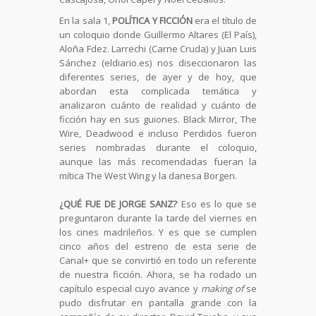
En la sala 1,
POLÍTICA Y FICCIÓN
era el título de
un coloquio donde Guillermo Altares (El País),
Aloña Fdez. Larrechi (Carne Cruda) y Juan Luis
Sánchez (eldiario.es) nos diseccionaron las
diferentes series, de ayer y de hoy, que
abordan esta complicada temática y
analizaron cuánto de realidad y cuánto de
ficción hay en sus guiones. Black Mirror, The
Wire, Deadwood e incluso Perdidos fueron
series nombradas durante el coloquio,
aunque las más recomendadas fueran la
mítica The West Wing y la danesa Borgen.
¿QUÉ FUE DE JORGE SANZ?
Eso es lo que se
preguntaron durante la tarde del viernes en
los cines madrileños. Y es que se cumplen
cinco años del estreno de esta serie de
Canal+ que se convirtió en todo un referente
de nuestra ficción. Ahora, se ha rodado un
capítulo especial cuyo avance y
making of
se
pudo disfrutar en pantalla grande con la