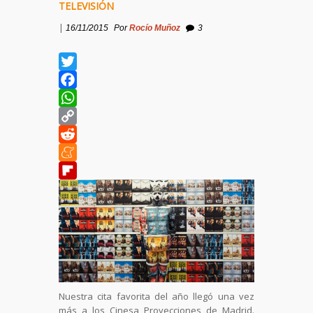
TELEVISIÓN
|
16/11/2015
Por
Rocío Muñoz
3
Twitter
Facebook
WhatsApp
Copy
Link
Reddit
Meneame
Flipboard
Nuestra cita favorita del año llegó una vez
más a los Cinesa Proyecciones de Madrid.