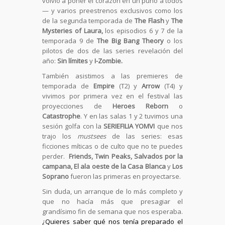
volvió a poner el corazón en un puño a todos
— y varios preestrenos exclusivos como los
de la segunda temporada de
The Flash
y
The
Mysteries of Laura,
los episodios 6 y 7 de la
temporada 9 de
The Big Bang Theory
o los
pilotos de dos de las series revelación del
año:
Sin límites
y
I-Zombie.
También asistimos a las premieres de
temporada de
Empire
(T2) y
Arrow
(T4) y
vivimos por primera vez en el festival las
proyecciones de
Heroes Reborn
o
Catastrophe
. Y en las salas 1 y 2 tuvimos una
sesión golfa con la
SERIEFILIA YOMVI
que nos
trajo los
mustsees
de las series: esas
ficciones míticas o de culto que no te puedes
perder.
Friends, Twin Peaks, Salvados por la
campana, El ala oeste de la Casa Blanca
y
Los
Soprano
fueron las primeras en proyectarse.
Sin duda, un arranque de lo más completo y
que no hacía más que presagiar el
grandísimo fin de semana que nos esperaba.
¿Quieres saber qué nos tenía preparado el