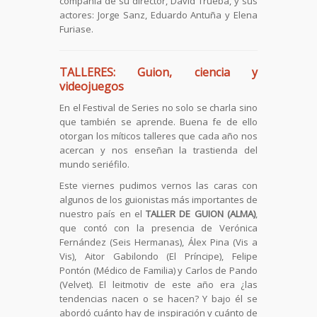
compañía de su director, David Trueba, y sus
actores: Jorge Sanz, Eduardo Antuña y Elena
Furiase.
TALLERES: Guion, ciencia y
videojuegos
En el Festival de Series no solo se charla sino
que también se aprende. Buena fe de ello
otorgan los míticos talleres que cada año nos
acercan y nos enseñan la trastienda del
mundo seriéfilo.
Este viernes pudimos vernos las caras con
algunos de los guionistas más importantes de
nuestro país en el
TALLER DE GUION (ALMA)
,
que contó con la presencia de Verónica
Fernández (Seis Hermanas), Álex Pina (Vis a
Vis), Aitor Gabilondo (El Príncipe), Felipe
Pontón (Médico de Familia) y Carlos de Pando
(Velvet). El leitmotiv de este año era ¿las
tendencias nacen o se hacen? Y bajo él se
abordó cuánto hay de inspiración y cuánto de