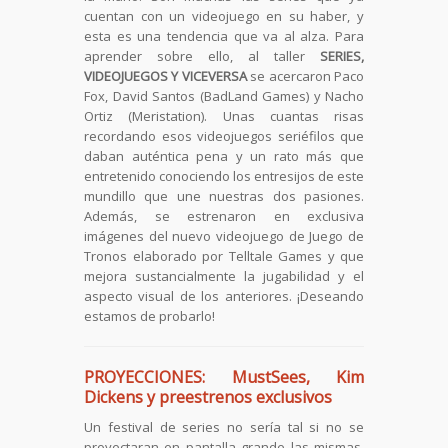
cuentan con un videojuego en su haber, y
esta es una tendencia que va al alza. Para
aprender sobre ello, al taller
SERIES,
VIDEOJUEGOS Y VICEVERSA
se acercaron Paco
Fox, David Santos (BadLand Games) y Nacho
Ortiz (Meristation). Unas cuantas risas
recordando esos videojuegos seriéfilos que
daban auténtica pena y un rato más que
entretenido conociendo los entresijos de este
mundillo que une nuestras dos pasiones.
Además, se estrenaron en exclusiva
imágenes del nuevo videojuego de Juego de
Tronos elaborado por Telltale Games y que
mejora sustancialmente la jugabilidad y el
aspecto visual de los anteriores. ¡Deseando
estamos de probarlo!
PROYECCIONES: MustSees, Kim
Dickens y preestrenos exclusivos
Un festival de series no sería tal si no se
proyectaran en pantalla grande las mismas.