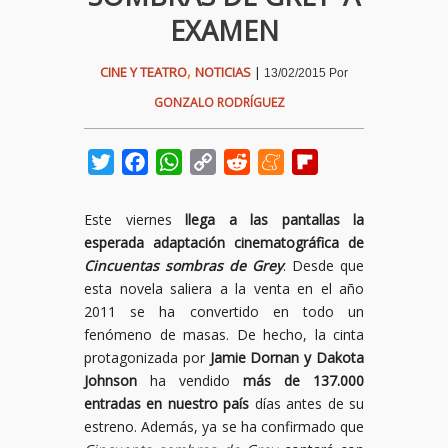
EXAMEN
,
CINE Y TEATRO
NOTICIAS
|
13/02/2015
Por
GONZALO RODRÍGUEZ
Twitter
Facebook
WhatsApp
Copy
Reddit
Meneame
Flipboard
Link
Este viernes
llega a las pantallas la
esperada adaptación cinematográfica de
Cincuentas sombras de Grey
. Desde que
esta novela saliera a la venta en el año
2011 se ha convertido en todo un
fenómeno de masas. De hecho, la cinta
protagonizada por
Jamie Dornan y Dakota
Johnson
ha vendido
más de 137.000
entradas en nuestro país
días antes de su
estreno. Además, ya se ha confirmado que