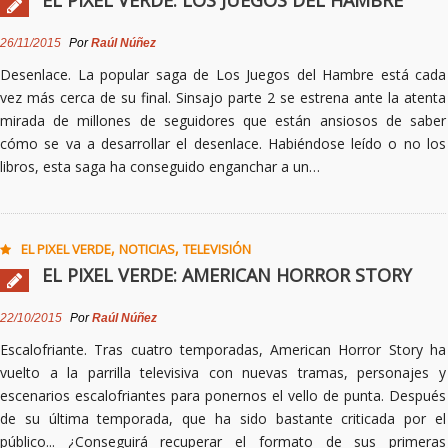
EL PIXEL VERDE: LOS JUEGOS DEL HAMBRE
26/11/2015
Por
Raúl Núñez
Desenlace. La popular saga de Los Juegos del Hambre está cada
vez más cerca de su final. Sinsajo parte 2 se estrena ante la atenta
mirada de millones de seguidores que están ansiosos de saber
cómo se va a desarrollar el desenlace. Habiéndose leído o no los
libros, esta saga ha conseguido enganchar a un…
,
,
EL PIXEL VERDE
NOTICIAS
TELEVISIÓN
EL PIXEL VERDE: AMERICAN HORROR STORY
22/10/2015
Por
Raúl Núñez
Escalofriante. Tras cuatro temporadas, American Horror Story ha
vuelto a la parrilla televisiva con nuevas tramas, personajes y
escenarios escalofriantes para ponernos el vello de punta. Después
de su última temporada, que ha sido bastante criticada por el
público... ¿Conseguirá recuperar el formato de sus primeras