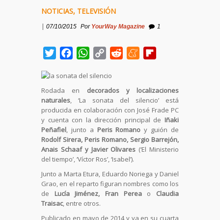
NOTICIAS
,
TELEVISIÓN
|
07/10/2015
Por
YourWay Magazine
1
Twitter
Facebook
WhatsApp
Copy
Reddit
Meneame
Flipboard
Link
Rodada en
decorados y localizaciones
naturales
, ‘La sonata del silencio’ está
producida en colaboración con José Frade PC
y cuenta con la dirección principal de
Iñaki
Peñafiel
, junto a
Peris Romano
y guión de
Rodolf Sirera, Peris Romano, Sergio Barrejón,
Anais Schaaf y Javier Olivares
(‘El Ministerio
del tiempo’, ‘Víctor Ros’, ‘Isabel’).
Junto a Marta Etura, Eduardo Noriega y Daniel
Grao, en el reparto figuran nombres como los
de
Lucía Jiménez, Fran Perea
o
Claudia
Traisac
, entre otros.
Publicado en mayo de 2014 y ya en su cuarta