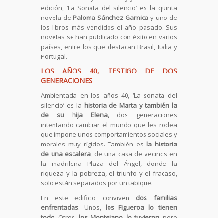
edición, ‘La Sonata del silencio’ es la quinta
novela de
Paloma Sánchez-Garnica
y uno de
los libros más vendidos el año pasado. Sus
novelas se han publicado con éxito en varios
países, entre los que destacan Brasil, Italia y
Portugal.
LOS AÑOS 40, TESTIGO DE DOS
GENERACIONES
Ambientada en los años 40, ‘La sonata del
silencio’ es la
historia de Marta y también la
de su hija Elena,
dos generaciones
intentando cambiar el mundo que les rodea
que impone unos comportamientos sociales y
morales muy rígidos. También es
la historia
de una escalera
, de una casa de vecinos en
la madrileña Plaza del Ángel, donde la
riqueza y la pobreza, el triunfo y el fracaso,
solo están separados por un tabique.
En este edificio conviven
dos familias
enfrentadas
. Unos,
los Figueroa lo tienen
todo
. Otros,
los Montejano, lo tuvieron
, pero