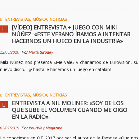
,
,
ENTREVISTAS
MÚSICA
NOTICIAS
[VÍDEO] ENTREVISTA + JUEGO CON MIKI
NÚÑEZ: «ESTE VERANO ÍBAMOS A INTENTAR
HACERNOS UN HUECO EN LA INDUSTRIA»
12/05/2020
Por
Marta Sirodey
Miki Núñez nos presenta «Me vale» y charlamos de Eurovisión, su
nuevo disco… ¡y hasta le hacemos un juego en catalán!
,
,
ENTREVISTAS
MÚSICA
NOTICIAS
ENTREVISTA A NIL MOLINER: «SOY DE LOS
QUE SUBE EL VOLUMEN CUANDO ME OIGO
EN LA RADIO»
03/07/2019
Por
YourWay Magazine
Le conocimos en OT 2017 por ser el autor de la famosa «Que nos