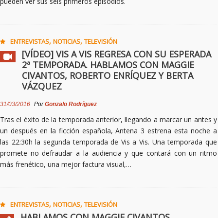
pueden ver sus seis primeros episodios.
,
,
ENTREVISTAS
NOTICIAS
TELEVISIÓN
[VÍDEO] VIS A VIS REGRESA CON SU ESPERADA
2ª TEMPORADA. HABLAMOS CON MAGGIE
CIVANTOS, ROBERTO ENRÍQUEZ Y BERTA
VÁZQUEZ
31/03/2016
Por
Gonzalo Rodríguez
Tras el éxito de la temporada anterior, llegando a marcar un antes y
un después en la ficción española, Antena 3 estrena esta noche a
las 22:30h la segunda temporada de Vis a Vis. Una temporada que
promete no defraudar a la audiencia y que contará con un ritmo
más frenético, una mejor factura visual,…
,
,
ENTREVISTAS
NOTICIAS
TELEVISIÓN
HABLAMOS CON MAGGIE CIVANTOS,