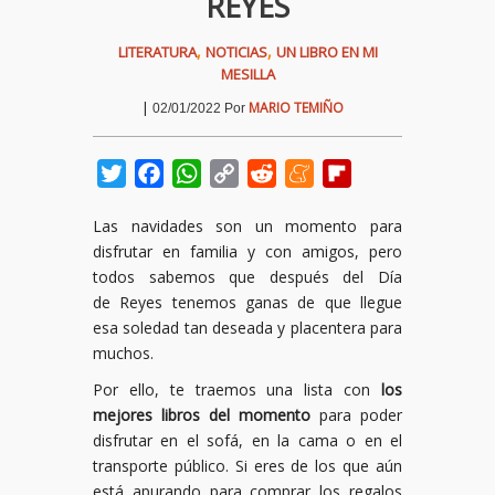
REYES
,
,
LITERATURA
NOTICIAS
UN LIBRO EN MI
MESILLA
|
MARIO TEMIÑO
02/01/2022
Por
Twitter
Facebook
WhatsApp
Copy
Reddit
Meneame
Flipboard
Link
Las navidades son un momento para
disfrutar en familia y con amigos, pero
todos sabemos que después del Día
de Reyes tenemos ganas de que llegue
esa soledad tan deseada y placentera para
muchos.
Por ello, te traemos una lista con
los
mejores libros del momento
para poder
disfrutar en el sofá, en la cama o en el
transporte público. Si eres de los que aún
está apurando para comprar los regalos