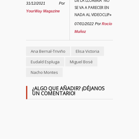
DE LA LLORERÍA' NO
31/12/2021
Por
SE VA A PARECER EN
YourWay Magazine
NADA AL VIDEOCLIP»
07/01/2022
Por
Rocío
Muñoz
Ana Bernal-Triviño
Elisa Victoria
Eudald Espluga
Miguel Bosé
Nacho Montes
¿ALGO QUE AÑADIR? ¡DÉJANOS
UN COMENTARIO!