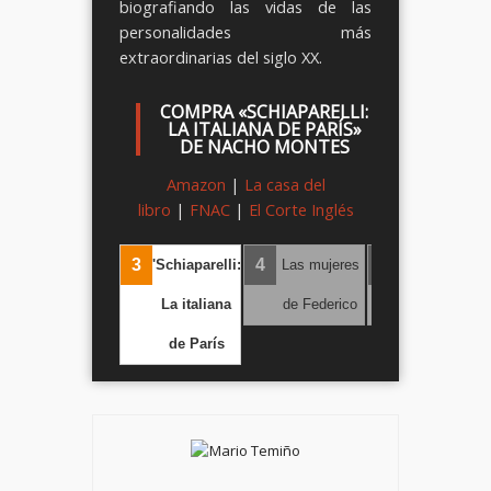
biografiando las vidas de las
personalidades más
extraordinarias del siglo XX.
COMPRA «SCHIAPARELLI:
LA ITALIANA DE PARÍS»
DE NACHO MONTES
Amazon
|
La casa del
libro
|
FNAC
|
El Corte Inglés
2
3
4
5
El Quicio
'Schiaparelli:
Las mujeres
No seas tú
‹
›
La italiana
de Federico
mismo
de París