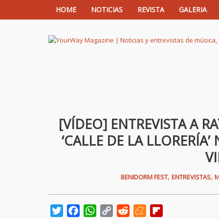
HOME
NOTICIAS
REVISTA
GALERIA
YourWay Magazine | Noticias y entrev
[VÍDEO] ENTREVISTA A R
‘CALLE DE LA LLORERÍA’
V
,
,
BENIDORM FEST
ENTREVISTAS
M
Twitter
Facebook
WhatsApp
Copy
Reddit
Meneame
Flipboard