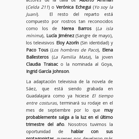
(
Celda 211
) o
Verónica Echegui
(
Yo soy la
Juani
). El resto del reparto está
compuesto por rostros tan reconocidos
como los de
Nerea Barros
(
La isla
mínima
),
Lucía Jiménez
(Sangre de mayo),
los televisivos
Eloy Azorín
(Sin identidad) y
Paco Tous
(
Los hombres de Paco
),
Elena
Ballesteros
(
La Familia Mata
), la joven
Claudia Traisac
o la nominada al Goya,
Ingrid García Johnson
.
La adaptación televisiva de la novela de
Sáez, que está siendo grabada en
Guadalajara como ya hiciese
El tiempo
entre costuras
, terminará su rodaje en el
mes de septiembre por lo que
muy
probablemente salga a la luz en el último
trimestre del año
. Nosotros tuvimos la
oportunidad de
hablar con sus
protagonistas,
quienes nos develaron más