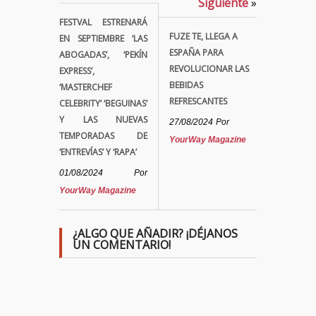
Siguiente
»
FESTVAL ESTRENARÁ
FUZE TE, LLEGA A
EN SEPTIEMBRE ‘LAS
ESPAÑA PARA
ABOGADAS’, ‘PEKÍN
REVOLUCIONAR LAS
EXPRESS’,
BEBIDAS
‘MASTERCHEF
REFRESCANTES
CELEBRITY’ ‘BEGUINAS’
Y LAS NUEVAS
27/08/2024
Por
TEMPORADAS DE
YourWay Magazine
‘ENTREVÍAS’ Y ‘RAPA’
01/08/2024
Por
YourWay Magazine
¿ALGO QUE AÑADIR? ¡DÉJANOS
UN COMENTARIO!