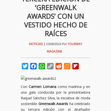
‘GREENWALK
AWARDS’ CON UN
VESTIDO HECHO DE
RAÍCES
NOTICIAS
|
YOURWAY
23/08/2024
Por
MAGAZINE
Twitter
Facebook
WhatsApp
Copy
Reddit
Meneame
Flipboard
Link
Con
Carmen Lomana
como madrina y en
una gala conducida por la presentadora
Raquel Sánchez Silva, la iniciativa de moda
sostenible
Greenwalk Awards
ha celebrado
su tercera edición con el diseñador