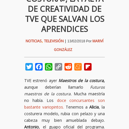
DE CREATIVIDAD DE
TVE QUE SALVAN LOS
APRENDICES
,
NOTICIAS
TELEVISIÓN
|
MARIVÍ
13/02/2018
Por
GONZÁLEZ
Twitter
Facebook
WhatsApp
Copy
Reddit
Meneame
Flipboard
Link
TVE estrenó ayer
Maestros de la costura,
aunque deberían llamarlo
Futuros
maestros de la costura.
Mucha maestría
no había. Los
doce concursantes son
bastante variopintos.
Tenemos a
Alicia
, la
costurera modelo, rubia con pelazo y una
cabeza muy bien amueblada debajo.
Antonio
, el guapo oficial del programa.