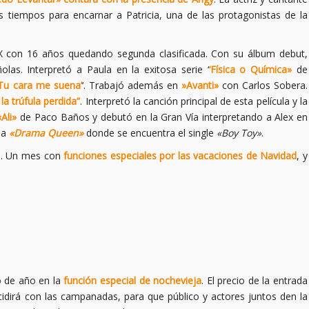
 tiempos para encarnar a Patricia, una de las protagonistas de la
X con 16 años quedando segunda clasificada. Con su álbum debut,
olas. Interpretó a Paula en la exitosa serie ‘
‘Física o Química»
de
u cara me suena’
‘. Trabajó además en
»Avanti»
con Carlos Sobera.
la trúfula perdida”
. Interpretó la canción principal de esta película y la
«Ali»
de Paco Baños y debutó en la Gran Vía interpretando a Alex en
ama
«Drama Queen»
donde se encuentra el single
«Boy Toy»
.
al. Un mes con
funciones especiales por las vacaciones de Navidad
, y
o de año en la
función especial de nochevieja
. El precio de la entrada
incidirá con las campanadas, para que público y actores juntos den la