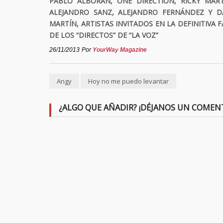
PABLO ALBORÁN, ONE DIRECTION, RICKY MART
ALEJANDRO SANZ, ALEJANDRO FERNÁNDEZ Y D
MARTÍN, ARTISTAS INVITADOS EN LA DEFINITIVA F
DE LOS “DIRECTOS” DE “LA VOZ”
26/11/2013
Por
YourWay Magazine
Angy
Hoy no me puedo levantar
¿ALGO QUE AÑADIR? ¡DÉJANOS UN COMEN