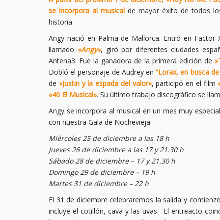
se incorpora al musical
de mayor éxito de todos los
historia.
Angy nació en Palma de Mallorca. Entró en Factor 
llamado
«Angy»
, giró por diferentes ciudades españ
Antena3. Fue la ganadora de la primera edición de
»T
Dobló el personaje de Audrey en
“Lorax, en busca de 
de
»Justin y la espada del valor»
, participó en el film
«40 El Musical»
. Su último trabajo discográfico se ll
Angy se incorpora al musical en un mes muy especi
con nuestra Gala de Nochevieja:
Miércoles 25 de diciembre a las 18 h
Jueves 26 de diciembre a las 17 y 21.30 h
Sábado 28 de diciembre – 17 y 21.30 h
Domingo 29 de diciembre – 19 h
Martes 31 de diciembre – 22 h
El 31 de diciembre celebraremos la salida y comienz
incluye el cotillón, cava y las uvas. El entreacto co