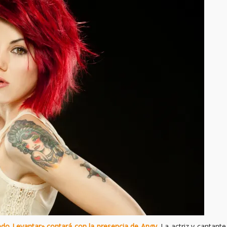
edo Levantar» contará con la presencia de Angy
. La actriz y cantante