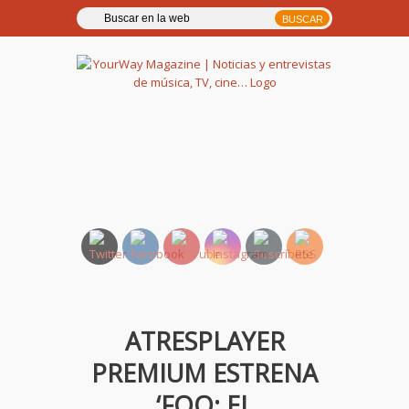
YourWay Magazine | Noticias
y entrevistas de música, TV,
cine…
ATRESPLAYER
PREMIUM ESTRENA
‘FOQ: EL