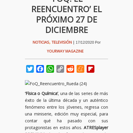
REENCUENTRO’ EL
PRÓXIMO 27 DE
DICIEMBRE
,
NOTICIAS
TELEVISIÓN
|
17/12/2020
Por
YOURWAY MAGAZINE
Twitter
Facebook
WhatsApp
Copy
Reddit
Meneame
Flipboard
Link
‘Física o Química’
, una de las series de más
éxito de la última década y un auténtico
fenómeno entre los jóvenes, regresa con
una miniserie, edición muy especial, para
contar qué ha pasado con sus
protagonistas en estos años.
ATRESplayer