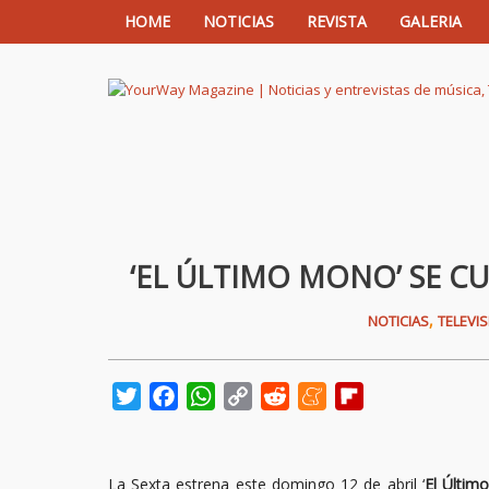
HOME
NOTICIAS
REVISTA
GALERIA
YourWay Magazine | Noticias y entrev
‘EL ÚLTIMO MONO’ SE C
,
NOTICIAS
TELEVI
Twitter
Facebook
WhatsApp
Copy
Reddit
Meneame
Flipboard
Link
La Sexta estrena este domingo 12 de abril ‘
El Últim