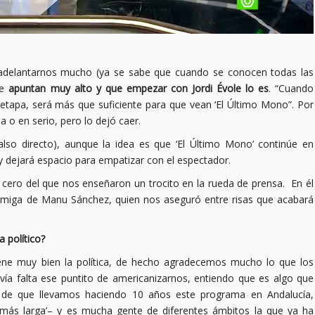
 adelantarnos mucho (ya se sabe que cuando se conocen todas las
ue
apuntan muy alto y que empezar con Jordi Évole lo es
. “Cuando
etapa, será más que suficiente para que vean ‘El Último Mono”. Por
 o en serio, pero lo dejó caer.
so directo), aunque la idea es que ‘El Último Mono’ continúe en
n y dejará espacio para empatizar con el espectador.
ero del que nos enseñaron un trocito en la rueda de prensa. En él
miga de Manu Sánchez, quien nos aseguró entre risas que acabará
 político?
ene muy bien la política, de hecho agradecemos mucho lo que los
avía falta ese puntito de americanizarnos, entiendo que es algo que
 de que llevamos haciendo 10 años este programa en Andalucía,
más larga’– y es mucha gente de diferentes ámbitos la que ya ha