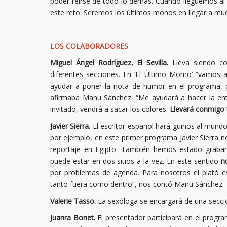
poder reírse de todo lo demás. Cuando lleguemos al
este reto. Seremos los últimos monos en llegar a muc
LOS COLABORADORES
Miguel Ángel Rodríguez, El Sevilla.
Lleva siendo c
diferentes secciones. En ‘El Último Momo’ “vamos a
ayudar a poner la nota de humor en el programa, p
afirmaba Manu Sánchez. “Me ayudará a hacer la ent
invitado, vendrá a sacar los colores.
Llevará conmigo 
Javier Sierra.
El escritor español hará guiños al mundo d
por ejemplo, en este primer programa Javier Sierra 
reportaje en Egipto. También hemos estado graban
puede estar en dos sitios a la vez. En este sentido
n
por problemas de agenda. Para nosotros el plató 
tanto fuera como dentro”, nos contó Manu Sánchez.
Valerie Tasso.
La sexóloga se encargará de una secci
Juanra Bonet.
El presentador participará en el prog