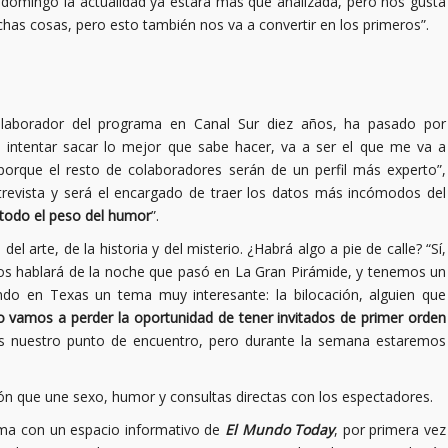
 domingo la actualidad ya estará más que analizada, pero nos gusta
has cosas, pero esto también nos va a convertir en los primeros”.
olaborador del programa en Canal Sur diez años, ha pasado por
 intentar sacar lo mejor que sabe hacer, va a ser el que me va a
orque el resto de colaboradores serán de un perfil más experto”,
revista y será el encargado de traer los datos más incómodos del
todo el peso del humor
”.
el arte, de la historia y del misterio. ¿Habrá algo a pie de calle? “Sí,
nos hablará de la noche que pasó en La Gran Pirámide, y tenemos un
do en Texas un tema muy interesante: la bilocación, alguien que
o vamos a perder la oportunidad de tener invitados de primer orden
es nuestro punto de encuentro, pero durante la semana estaremos
ón que une sexo, humor y consultas directas con los espectadores.
rama con un espacio informativo de
El Mundo Today
, por primera vez