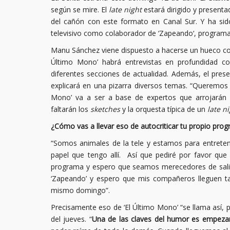
según se mire. El
late night
estará dirigido y present
del cañón con este formato en Canal Sur. Y ha sid
televisivo como colaborador de ‘Zapeando‘, programa
Manu Sánchez viene dispuesto a hacerse un hueco co
Último Mono’ habrá entrevistas en profundidad con
diferentes secciones de actualidad. Además, el pr
explicará en una pizarra diversos temas. “Queremos e
Mono’ va a ser a base de expertos que arrojarán 
faltarán los
sketches
y la orquesta típica de un
late n
¿Cómo vas a llevar eso de autocriticar tu propio prog
“Somos animales de la tele y estamos para entrete
papel que tengo allí. Así que pediré por favor que
programa y espero que seamos merecedores de salir
‘Zapeando’ y espero que mis compañeros lleguen tar
mismo domingo”.
Precisamente eso de ‘El Último Mono’ “se llama así,
del jueves. “
Una de las claves del humor es empeza