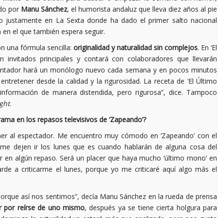
ado por
Manu Sánchez
, el humorista andaluz que lleva diez años al pie
o justamente en La Sexta donde ha dado el primer salto nacional
 en el que también espera seguir.
n una fórmula sencilla:
originalidad y naturalidad sin complejos
. En ‘El
 invitados principales y contará con colaboradores que llevarán
esentador hará un monólogo nuevo cada semana y en pocos minutos
ntretener desde la calidad y la rigurosidad. La receta de ‘El Último
información de manera distendida, pero rigurosa”, dice. Tampoco
ight
.
rama en los repasos televisivos de ‘Zapeando’?
ner al espectador. Me encuentro muy cómodo en ‘Zapeando’ con el
 me dejen ir los lunes que es cuando hablarán de alguna cosa del
 en algún repaso. Será un placer que haya mucho ‘último mono’ en
de a criticarme el lunes, porque yo me criticaré aquí algo más el
 porque así nos sentimos”, decía Manu Sánchez en la rueda de prensa
r por reírse de uno mismo
, después ya se tiene cierta holgura para