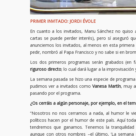
PRIMER INVITADO: JORDI ÉVOLE
En cuanto a los invitados, Manu Sánchez no quiso
cartas se puede perder interés), pero sí aseguró q
anunciemos los invitados, al menos en esta primera 
pedir, nombró al Papa Francisco y no sabe si en broma
Los dos primeros programas serán grabados (en fal
riguroso directo
; lo cual dará lugar a la improvisació
La semana pasada se hizo una especie de programa c
pudimos ver a invitados como
Vanesa Martín
, muy a
pasando por el programa.
¿Os cerráis a algún personaje, por ejemplo, en el tema
“Nosotros no nos cerramos a nada, al humor le vi
políticos hacen por el humor de este país. Aquí tod
tendremos que ganarnos. Tenemos la tranquilidad
aunque con otros nombres –el último, ‘La semana 