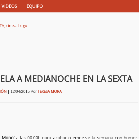
VIDEOS
EQUIPO
istas de música, TV, cine…
UELA A MEDIANOCHE EN LA SEXTA
SIÓN
|
TERESA MORA
12/04/2015
Por
o Mono’
a las 00.00h para acabar o empezar la semana con humor,