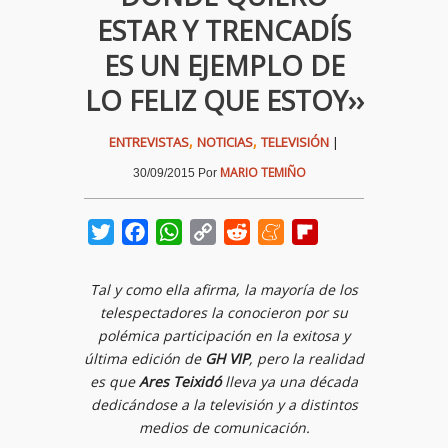
ESTAR Y TRENCADÍS
ES UN EJEMPLO DE
LO FELIZ QUE ESTOY››
,
,
ENTREVISTAS
NOTICIAS
TELEVISIÓN
|
MARIO TEMIÑO
30/09/2015
Por
Twitter
Facebook
WhatsApp
Copy
Reddit
Meneame
Flipboard
Link
Tal y como ella afirma, la mayoría de los
telespectadores la conocieron por su
polémica participación en la exitosa y
última edición de
GH VIP
, pero la realidad
es que
Ares Teixidó
lleva ya una década
dedicándose a la televisión y a distintos
medios de comunicación.