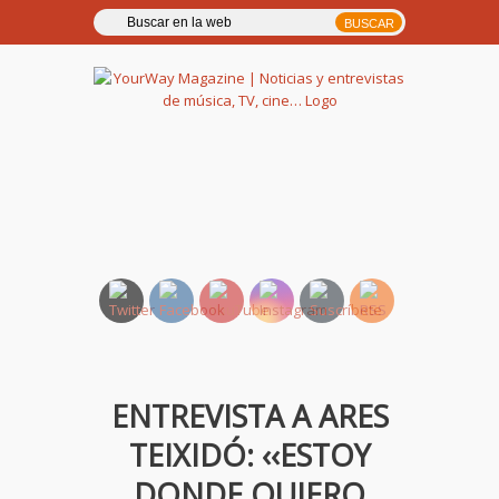
YourWay Magazine | Noticias
y entrevistas de música, TV,
cine…
ENTREVISTA A ARES
TEIXIDÓ: ‹‹ESTOY
DONDE QUIERO