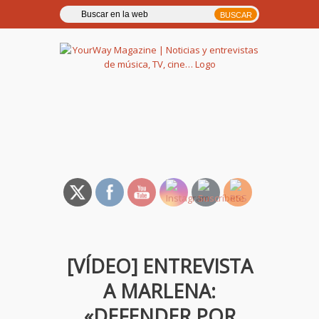
YourWay Magazine | Noticias
y entrevistas de música, TV,
cine…
[VÍDEO] ENTREVISTA
A MARLENA:
«DEFENDER POR