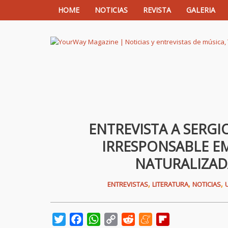
HOME
NOTICIAS
REVISTA
GALERIA
YourWay Magazine | Noticias y entrev
ENTREVISTA A SERGI
IRRESPONSABLE E
NATURALIZAD
,
,
,
ENTREVISTAS
LITERATURA
NOTICIAS
Twitter
Facebook
WhatsApp
Copy
Reddit
Meneame
Flipboard