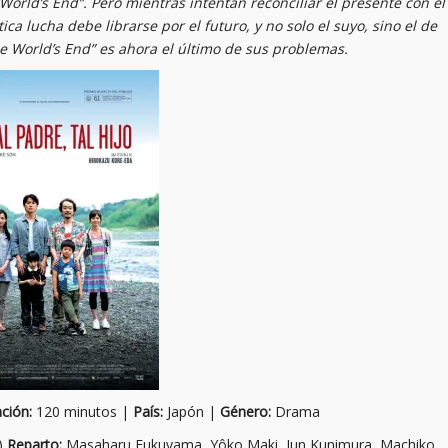
orld’s End”. Pero mientras intentan reconciliar el presente con el
a lucha debe librarse por el futuro, y no solo el suyo, sino el de
e World’s End” es ahora el último de sus problemas.
ción:
120 minutos |
País:
Japón |
Género:
Drama
)
Reparto:
Masaharu Fukuyama, Yôko Maki, Jun Kunimura, Machiko