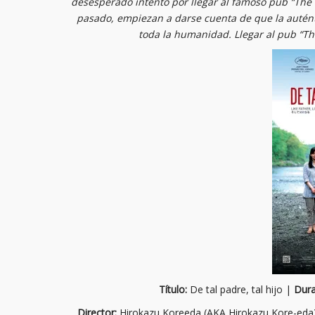
desesperado intento por llegar al famoso pub “The W
pasado, empiezan a darse cuenta de que la auténtic
toda la humanidad. Llegar al pub “Th
Título:
De tal padre, tal hijo |
Dura
Director:
Hirokazu Koreeda (AKA Hirokazu Kore-eda