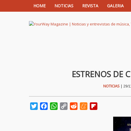
HOME
NOTICIAS
REVISTA
GALERIA
YourWay Magazine | Noticias y entrev
ESTRENOS DE C
NOTICIAS
|
29/1
Twitter
Facebook
WhatsApp
Copy
Reddit
Meneame
Flipboard
Link