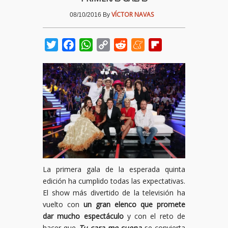
VÍCTOR NAVAS
08/10/2016
By
Twitter
Facebook
WhatsApp
Copy
Reddit
Meneame
Flipboard
Link
La primera gala de la esperada quinta
edición ha cumplido todas las expectativas.
El show más divertido de la televisión ha
vuelto con
un gran elenco que promete
dar mucho espectáculo
y con el reto de
hacer que
Tu cara me suena
se convierta