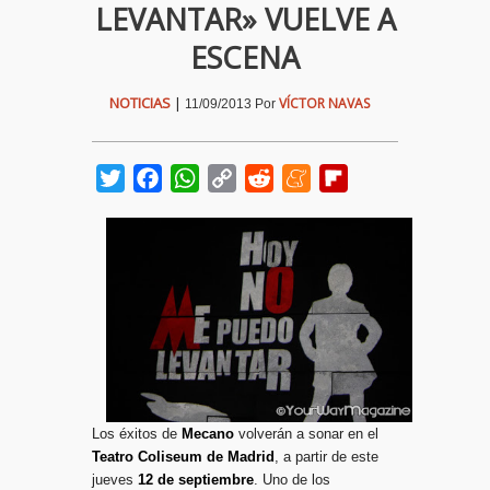
LEVANTAR» VUELVE A
ESCENA
NOTICIAS
|
VÍCTOR NAVAS
11/09/2013
Por
Twitter
Facebook
WhatsApp
Copy
Reddit
Meneame
Flipboard
Link
Los éxitos de
Mecano
volverán a sonar en el
Teatro Coliseum de Madrid
, a partir de este
jueves
12 de septiembre
. Uno de los