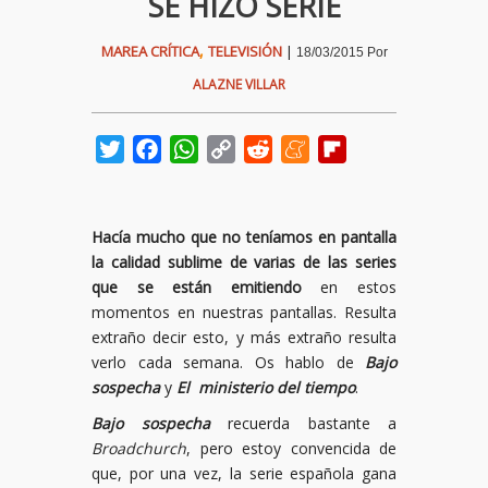
SE HIZO SERIE
,
MAREA CRÍTICA
TELEVISIÓN
|
18/03/2015
Por
ALAZNE VILLAR
Twitter
Facebook
WhatsApp
Copy
Reddit
Meneame
Flipboard
Link
Hacía mucho que no teníamos en pantalla
la calidad sublime de varias de las series
que se están emitiendo
en estos
momentos en nuestras pantallas. Resulta
extraño decir esto, y más extraño resulta
verlo cada semana. Os hablo de
Bajo
sospecha
y
El ministerio del tiempo
.
Bajo sospecha
recuerda bastante a
Broadchurch
, pero estoy convencida de
que, por una vez, la serie española gana