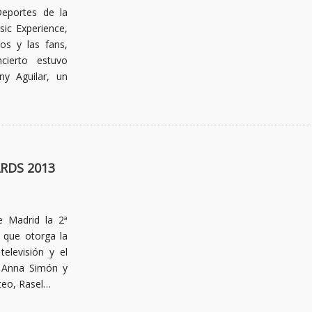
Deportes de la
ic Experience,
os y las fans,
cierto estuvo
ny Aguilar, un
RDS 2013
e Madrid la 2ª
 que otorga la
elevisión y el
y Anna Simón y
teo, Rasel…