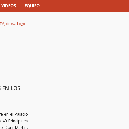
VIDEOS
EQUIPO
istas de música, TV, cine…
 EN LOS
e en el Palacio
 40 Principales
do Dani Martín,