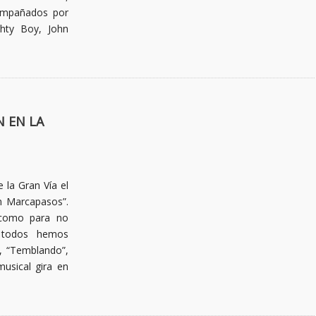
ompañados por
ghty Boy, John
N EN LA
 la Gran Vía el
n Marcapasos”.
s como para no
 todos hemos
, “Temblando”,
usical gira en