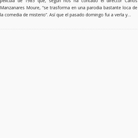
película de 1985 que, según nos ha contado el director Carlos
Manzanares Moure, “se trasforma en una parodia bastante loca de
la comedia de misterio”. Así que el pasado domingo fui a verla y…