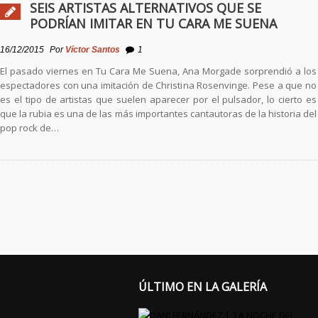
SEIS ARTISTAS ALTERNATIVOS QUE SE
PODRÍAN IMITAR EN TU CARA ME SUENA
16/12/2015
Por
Víctor Santos
1
El pasado viernes en Tu Cara Me Suena, Ana Morgade sorprendió a los
espectadores con una imitación de Christina Rosenvinge. Pese a que no
es el tipo de artistas que suelen aparecer por el pulsador, lo cierto es
que la rubia es una de las más importantes cantautoras de la historia del
pop rock de…
ÚLTIMO EN LA GALERÍA