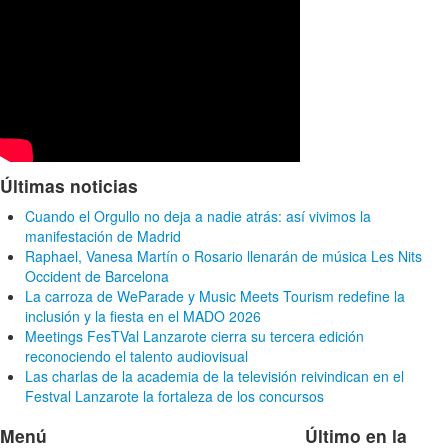
Últimas noticias
Cuando el Orgullo no deja a nadie atrás: así vivimos la
manifestación de Madrid
Raphael, Vanesa Martín o Rosario llenarán de música Les Nits
Occident de Barcelona
La carroza de WeParade y Music Meets Tourism redefine la
inclusión y la fiesta en el MADO 2026
Meetings FesTVal Lanzarote cierra su tercera edición
reconociendo el talento audiovisual
Las charlas de la academia de la televisión reivindican en el
Festval Lanzarote la fortaleza de los concursos
Menú
Último en la