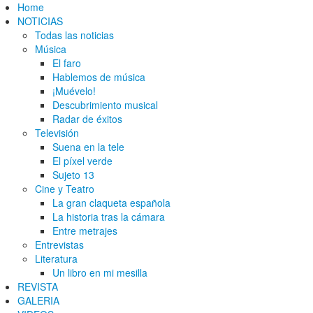
Home
NOTICIAS
Todas las noticias
Música
El faro
Hablemos de música
¡Muévelo!
Descubrimiento musical
Radar de éxitos
Televisión
Suena en la tele
El píxel verde
Sujeto 13
Cine y Teatro
La gran claqueta española
La historia tras la cámara
Entre metrajes
Entrevistas
Literatura
Un libro en mi mesilla
REVISTA
GALERIA