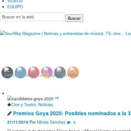
VIDEOS
EQUIPO
YourWay Magazine | Noticias y entrevistas de músic
Cine y Teatro
,
Noticias
Premios Goya 2020: Posibles nominados a la 3
21/11/2019
Por
Mireia Sánchez
2
El próximo 2 de diciembre Elena Anaya y Miguel Herrán anunciarán