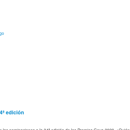
a, TV, cine…
4ª edición
 las nominaciones a la 34ª edición de los Premios Goya 2020. ¿Quiénes