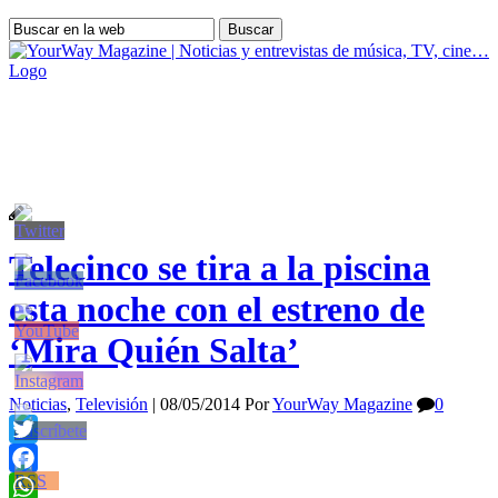
YourWay Magazine | Noticias y entrevistas de música, TV, cine…
Telecinco se tira a la piscina
esta noche con el estreno de
‘Mira Quién Salta’
Noticias
,
Televisión
|
08/05/2014
Por
YourWay Magazine
0
Twitter
Facebook