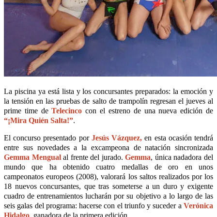
La piscina ya está lista y los concursantes preparados: la emoción y
la tensión en las pruebas de salto de trampolín regresan el jueves al
prime time de
Telecinco
con el estreno de una nueva edición de
“¡Mira Quién Salta!”
.
El concurso presentado por
Jesús Vázquez,
en esta ocasión tendrá
entre sus novedades a la excampeona de natación sincronizada
Gemma Mengual
al frente del jurado.
Gemma
, única nadadora del
mundo que ha obtenido cuatro medallas de oro en unos
campeonatos europeos (2008), valorará los saltos realizados por los
18 nuevos concursantes, que tras someterse a un duro y exigente
cuadro de entrenamientos lucharán por su objetivo a lo largo de las
seis galas del programa: hacerse con el triunfo y suceder a
Verónica
Hidalgo
, ganadora de la primera edición.