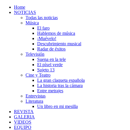
Home
NOTICIAS
Todas las noticias
Música
El faro
Hablemos de música
¡Muévelo!
Descubrimiento musical
Radar de éxitos
Televisión
Suena en la tele
El píxel verde
Sujeto 13
Cine y Teatro
La gran claqueta española
La historia tras la cámara
Entre metrajes
Entrevistas
Literatura
Un libro en mi mesilla
REVISTA
GALERIA
VIDEOS
EQUIPO