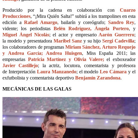
Producido por la cadena en colaboración con
Cuarzo
Producciones
, “¡Mira Quién Salta!” subirá a los trampolines en esta
edición a
Rafael Amargo
, bailarín y coreógrafo;
Sandro Rey
,
vidente; los periodistas
Belén Rodríguez, Ángela Portero
, y
Miguel Ángel Nicolás
; el actor y empresario
Aarón Guerrero
;
la modelo y presentadora
Maribel Sanz
y su hijo
Sergi Cadevilla
;
los colaboradores de programas
Miriam Sánchez, Arturo Requejo
y Andrea García; Andrea Huisgen
, Miss España 2011; las
empresarias
Patricia Martínez y Olivia Valere;
el exboxeador
Javier Castillejo
; la actriz, locutora, comentarista y profesora
de Interpretación
Laura Manzanedo
; el modelo
Leo Cámara
y el
exfutbolista y comentarista deportivo
Benjamín Zarandona
.
MECÁNICAS DE LAS GALAS