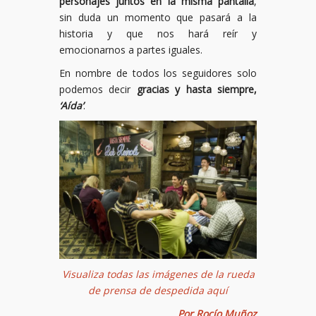
personajes juntos en la misma pantalla
,
sin duda un momento que pasará a la
historia y que nos hará reír y
emocionarnos a partes iguales.
En nombre de todos los seguidores solo
podemos decir
gracias y hasta siempre,
‘Aída’
.
Visualiza todas las imágenes de la rueda
de prensa de despedida aquí
Por Rocío Muñoz