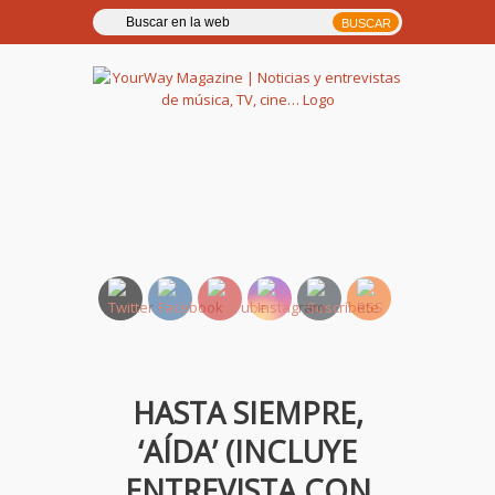
YourWay Magazine | Noticias
y entrevistas de música, TV,
cine…
HASTA SIEMPRE,
‘AÍDA’ (INCLUYE
ENTREVISTA CON