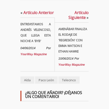
«
Artículo Anterior
Artículo
Siguiente
»
ENTREVISTAMOS A
AMENÁBAR FINALIZA
ANDRÉS VELENCOSO,
EL RODAJE DE
QUE LLEGA ESTA
'REGRESIÓN' CON
NOCHE A 'BYB'
EMMA WATSON E
04/06/2014
Por
ETHAN HAWKE
YourWay Magazine
10/06/2014
Por
YourWay Magazine
Aída
Paco León
Telecinco
¿ALGO QUE AÑADIR? ¡DÉJANOS
UN COMENTARIO!