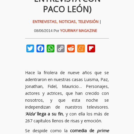
PACO LEÓN)
,
,
ENTREVISTAS
NOTICIAS
TELEVISIÓN
|
YOURWAY MAGAZINE
08/06/2014
Por
Twitter
Facebook
WhatsApp
Copy
Reddit
Meneame
Flipboard
Link
Hace la friolera de nueve años que se
adentraron en nuestras casas Luisma, Paz,
Jonathan, Fidel, Mauricio… Personajes,
actores y actrices, que han crecido con
nosotros, y que esta noche se
independizan de nuestros televisores.
‘Aída’
llega a su fin
, y con ella los más de
267 capítulos llenos de risas y emoción.
Se despide como la
comedia de
prime