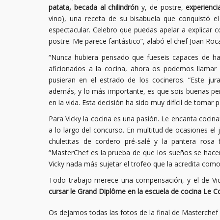
patata, becada al chilindrón
y, de postre,
experienci
vino), una receta de su bisabuela que conquistó e
espectacular. Celebro que puedas apelar a explicar c
postre. Me parece fantástico”, alabó el chef Joan Roc
“Nunca hubiera pensado que fueseis capaces de hac
aficionados a la cocina, ahora os podemos llamar 
pusieran en el estrado de los cocineros. “Este ju
además, y lo más importante, es que sois buenas per
en la vida. Esta decisión ha sido muy difícil de toma
Para Vicky la cocina es una pasión. Le encanta cocin
a lo largo del concurso. En multitud de ocasiones el 
chuletitas de cordero pré-salé y la pantera rosa 
“MasterChef es la prueba de que los sueños se hacen 
Vicky nada más sujetar el trofeo que la acredita co
Todo trabajo merece una compensación, y el de Vic
cursar le Grand Diplôme en la escuela de cocina Le C
Os dejamos todas las fotos de la final de Masterchef 