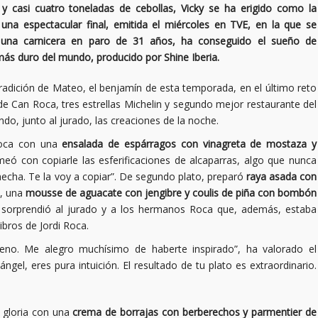
y casi cuatro toneladas de cebollas, Vicky se ha erigido como la
na espectacular final, emitida el miércoles en TVE, en la que se
, una carnicera en paro de 31 años, ha conseguido el sueño de
 más duro del mundo, producido por Shine Iberia.
tradición de Mateo, el benjamín de esta temporada, en el último reto
r de Can Roca, tres estrellas Michelin y segundo mejor restaurante del
do, junto al jurado, las creaciones de la noche.
 boca con una
ensalada de espárragos con vinagreta de mostaza y
meó con copiarle las esferificaciones de alcaparras, algo que nunca
hecha. Te la voy a copiar”. De segundo plato, preparó
raya asada con
, una
mousse de aguacate con jengibre y coulis de piña con bombón
s sorprendió al jurado y a los hermanos Roca que, además, estaba
ibros de Jordi Roca.
eno. Me alegro muchísimo de haberte inspirado”, ha valorado el
ngel, eres pura intuición. El resultado de tu plato es extraordinario.
a gloria con una
crema de borrajas con berberechos y parmentier de