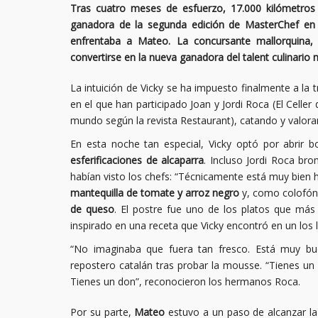
Tras cuatro meses de esfuerzo, 17.000 kilómetros 
ganadora de la segunda edición de MasterChef en u
enfrentaba a Mateo. La concursante mallorquina
convertirse en la nueva ganadora del talent culinario
La intuición de Vicky se ha impuesto finalmente a la 
en el que han participado Joan y Jordi Roca (El Celle
mundo según la revista Restaurant), catando y valoran
En esta noche tan especial, Vicky optó por abrir
esferificaciones de alcaparra
. Incluso Jordi Roca bro
habían visto los chefs: “Técnicamente está muy bien 
mantequilla de tomate y arroz negro
y, como colofón
de queso
. El postre fue uno de los platos que má
inspirado en una receta que Vicky encontró en un los l
“No imaginaba que fuera tan fresco. Está muy bu
repostero catalán tras probar la mousse. “Tienes un á
Tienes un don”, reconocieron los hermanos Roca.
Por su parte,
Mateo
estuvo a un paso de alcanzar l