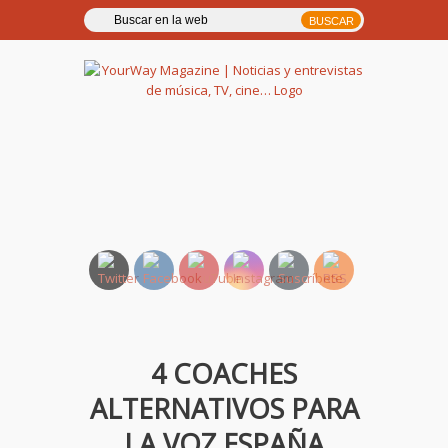
YourWay Magazine | Noticias
y entrevistas de música, TV,
cine…
4 COACHES
ALTERNATIVOS PARA
LA VOZ ESPAÑA