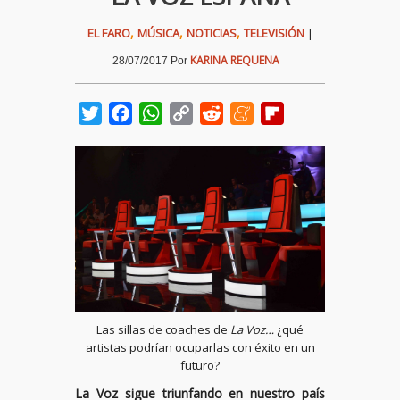
,
,
,
EL FARO
MÚSICA
NOTICIAS
TELEVISIÓN
|
KARINA REQUENA
28/07/2017
Por
Twitter
Facebook
WhatsApp
Copy
Reddit
Meneame
Flipboard
Link
Las sillas de coaches de
La Voz…
¿qué
artistas podrían ocuparlas con éxito en un
futuro?
La Voz sigue triunfando en nuestro país