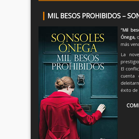
MIL BESOS PROHIBIDOS – S
“Mil bes
Ónega,
q
más vendi
La nove
prestigi
El confl
cuenta
deleitar
éxito de
COMP