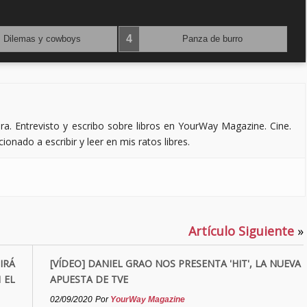
›
4
5
Dilemas y cowboys
Panza de burro
ra. Entrevisto y escribo sobre libros en YourWay Magazine. Cine.
ionado a escribir y leer en mis ratos libres.
Artículo Siguiente
»
IRÁ
[VÍDEO] DANIEL GRAO NOS PRESENTA 'HIT', LA NUEVA
 EL
APUESTA DE TVE
02/09/2020
Por
YourWay Magazine