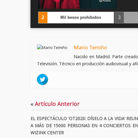
‹
2
3
ta tú eres
Mil besos prohibidos
Mario Temiño
Nacido en Madrid. Parte creado
Televisión. Técnico en producción audiovisual y afic
«
Artículo Anterior
EL ESPECTÁCULO ‘OT2020: DÍSELO A LA VIDA’ REUN
A MÁS DE 15000 PERSONAS EN 4 CONCIERTOS EN
WIZINK CENTER