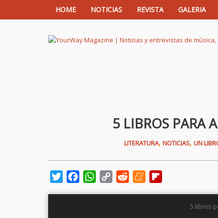
HOME
NOTICIAS
REVISTA
GALERIA
YourWay Magazine | Noticias y entrev
5 LIBROS PARA
,
,
LITERATURA
NOTICIAS
UN LIBR
Twitter
Facebook
WhatsApp
Copy
Reddit
Meneame
Flipboard
Link
5 libros 