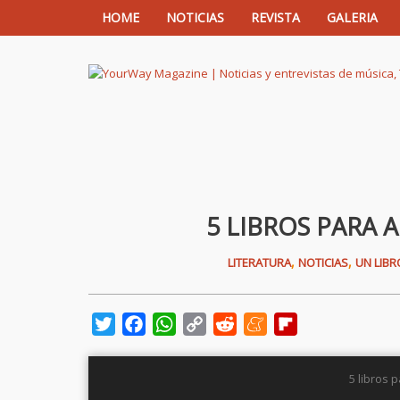
HOME
NOTICIAS
REVISTA
GALERIA
YourWay Magazine | Noticias y entrev
5 LIBROS PARA
,
,
LITERATURA
NOTICIAS
UN LIBR
Twitter
Facebook
WhatsApp
Copy
Reddit
Meneame
Flipboard
Link
5 libros 