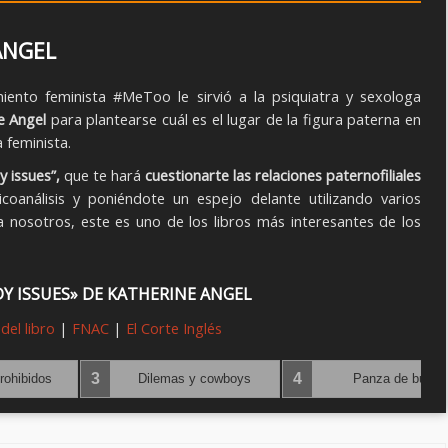
ANGEL
iento feminista #MeToo le sirvió a la psiquiatra y sexologa
e Angel
para plantearse cuál es el lugar de la figura paterna en
 feminista.
 issues”,
que te hará
cuestionarte las relaciones paternofiliales
coanálisis y poniéndote un espejo delante utilizando varios
ra nosotros, este es uno de los libros más interesantes de los
Y ISSUES» DE KATHERINE ANGEL
del libro
|
FNAC
|
El Corte Inglés
›
3
4
rohibidos
Dilemas y cowboys
Panza de burro