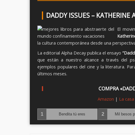
DADDY ISSUES – KATHERINE 
El movim
Katherin
la cultura contemporánea desde una perspectiva
La editorial Alpha Decay publica el ensayo
“Daddy
que están a nuestro alcance a través del psi
ejemplos populares del cine y la literatura. Pa
últimos meses.
COMPRA «DADD
Amazon
|
La casa 
‹
1
2
Bendita tú eres
Mil besos p