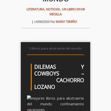
,
,
LITERATURA
NOTICIAS
UN LIBRO EN MI
MESILLA
|
MARIO TEMIÑO
14/08/2020
Por
5 libros para abstraerte del mundo
DILEMAS Y
COWBOYS –
CACHORRO
LOZANO