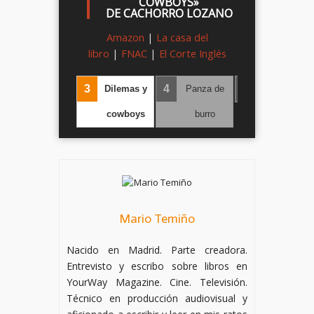
COWBOYS»
DE CACHORRO LOZANO
Amazon
|
La casa del
libro
|
FNAC
|
El Corte Inglés
2
3
4
5
Mil besos
Dilemas y
Panza de
Daddy Issues
‹
›
prohibidos
cowboys
burro
Mario Temiño
Nacido en Madrid. Parte creadora.
Entrevisto y escribo sobre libros en
YourWay Magazine. Cine. Televisión.
Técnico en producción audiovisual y