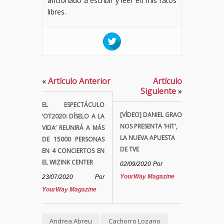
aficionado a escribir y leer en mis ratos
libres.
«
Artículo Anterior
Artículo
Siguiente
»
EL ESPECTÁCULO
[VÍDEO] DANIEL GRAO
‘OT2020: DÍSELO A LA
NOS PRESENTA 'HIT',
VIDA’ REUNIRÁ A MÁS
LA NUEVA APUESTA
DE 15000 PERSONAS
DE TVE
EN 4 CONCIERTOS EN
EL WIZINK CENTER
02/09/2020
Por
YourWay Magazine
23/07/2020
Por
YourWay Magazine
Andrea Abreu
Cachorro Lozano