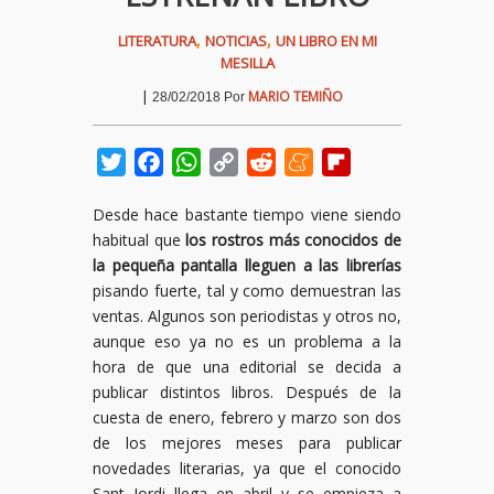
,
,
LITERATURA
NOTICIAS
UN LIBRO EN MI
MESILLA
|
MARIO TEMIÑO
28/02/2018
Por
Twitter
Facebook
WhatsApp
Copy
Reddit
Meneame
Flipboard
Link
Desde hace bastante tiempo viene siendo
habitual que
los rostros más conocidos de
la pequeña pantalla lleguen a las librerías
pisando fuerte, tal y como demuestran las
ventas. Algunos son periodistas y otros no,
aunque eso ya no es un problema a la
hora de que una editorial se decida a
publicar distintos libros. Después de la
cuesta de enero, febrero y marzo son dos
de los mejores meses para publicar
novedades literarias, ya que el conocido
Sant Jordi llega en abril y se empieza a