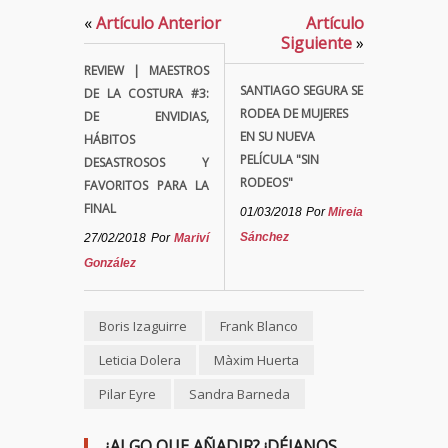
«
Artículo Anterior
Artículo
Siguiente
»
REVIEW | MAESTROS
SANTIAGO SEGURA SE
DE LA COSTURA #3:
RODEA DE MUJERES
DE ENVIDIAS,
EN SU NUEVA
HÁBITOS
PELÍCULA "SIN
DESASTROSOS Y
RODEOS"
FAVORITOS PARA LA
FINAL
01/03/2018
Por
Mireia
Sánchez
27/02/2018
Por
Mariví
González
Boris Izaguirre
Frank Blanco
Leticia Dolera
Màxim Huerta
Pilar Eyre
Sandra Barneda
¿ALGO QUE AÑADIR? ¡DÉJANOS