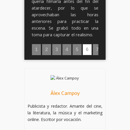
quería filmarla antes del fin del
atardecer, por lo que se
aprovechaban las horas
anteriores para practicar la
escena. Se grabó todo en una
toma para capturar el realismo.
1
2
3
4
5
6
7
Álex Campoy
Publicista y redactor. Amante del cine,
la literatura, la música y el marketing
online. Escritor por vocación.