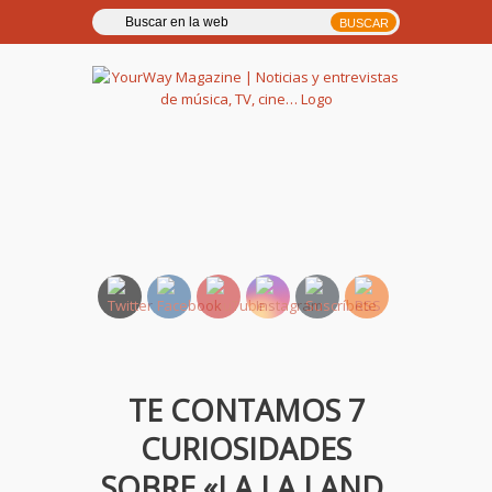
YourWay Magazine | Noticias
y entrevistas de música, TV,
cine…
TE CONTAMOS 7
CURIOSIDADES
SOBRE «LA LA LAND.