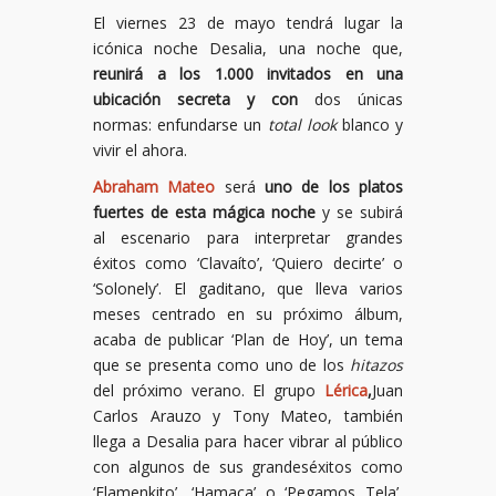
El viernes 23 de mayo tendrá lugar la
icónica noche Desalia, una noche que,
reunirá a los 1.000 invitados en una
ubicación secreta y con
dos únicas
normas: enfundarse un
total look
blanco y
vivir el ahora.
Abraham Mateo
será
uno de los platos
fuertes de esta mágica noche
y se subirá
al escenario para interpretar grandes
éxitos como ‘Clavaíto’, ‘Quiero decirte’ o
‘Solonely’. El gaditano, que lleva varios
meses centrado en su próximo álbum,
acaba de publicar ‘Plan de Hoy’, un tema
que se presenta como uno de los
hitazos
del próximo verano. El grupo
Lérica
,
Juan
Carlos Arauzo y Tony Mateo, también
llega a Desalia para hacer vibrar al público
con algunos de sus grandeséxitos como
‘Flamenkito’, ‘Hamaca’ o ‘Pegamos Tela’,