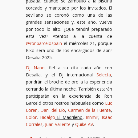
pasada, cuando se zambulló a la piscina
coreado y manteado por los invitados. El
sevillano se coronó como una de las
grandes sensaciones y, este año, vuelve
por todo lo alto. ¿Qué tendrá preparado
esta vez? Atentos a la cuenta de
@ronbarcelospain
el miércoles 21, porque
Kiko será uno de los encargados de abrir
Desalia 2025.
Dj Nano
, fiel a su cita cada año con
Desalia, y el Dj internacional
Selecta
,
pondrán el broche de oro a la experiencia
cerrando la última noche. También estarán
participarán en la experiencia de Ron
Barceló otros rostros habituales como
Luc
Loren
,
Dani del Lío
,
Carmen de la Fuente
,
Color
,
Hidalgo
El Madrileño
,
Innmir
,
Isaac
Corrales
,
Juan Valiente
y
Quike AV
.