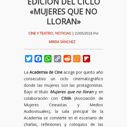
EDICIÓN DEL CICLO
«MUJERES QUE NO
LLORAN»
,
CINE Y TEATRO
NOTICIAS
|
22/05/2018
Por
MIREIA SÁNCHEZ
Twitter
Facebook
WhatsApp
Copy
Reddit
Meneame
Flipboard
Link
La
Academia de Cine
acoge por quinto año
consecutivo un ciclo cinematográfico
donde las mujeres son las protagonistas.
Bajo el título
Mujeres que no lloran
y en
colaboración con
CIMA
(Asociación de
Mujeres Cineastas y Medios
Audiovisuales), la sala principal de la
Academia se convierte en el escenario de
charlas, reflexiones y coloquios de las