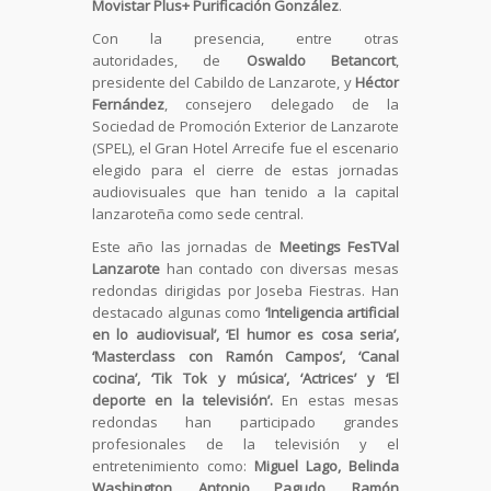
Movistar Plus+ Purificación González
.
Con la presencia, entre otras
autoridades, de
Oswaldo Betancort
,
presidente del Cabildo de Lanzarote, y
Héctor
Fernández
, consejero delegado de la
Sociedad de Promoción Exterior de Lanzarote
(SPEL), el Gran Hotel Arrecife fue el escenario
elegido para el cierre de estas jornadas
audiovisuales que han tenido a la capital
lanzaroteña como sede central.
Este año las jornadas de
Meetings FesTVal
Lanzarote
han contado con diversas mesas
redondas dirigidas por Joseba Fiestras. Han
destacado algunas como
‘Inteligencia artificial
en lo audiovisual’, ‘El humor es cosa seria’,
‘Masterclass con Ramón Campos’, ‘Canal
cocina’, ‘Tik Tok y música’, ‘Actrices’ y ‘El
deporte en la televisión’.
En estas mesas
redondas han participado grandes
profesionales de la televisión y el
entretenimiento como:
Miguel Lago, Belinda
Washington, Antonio Pagudo, Ramón