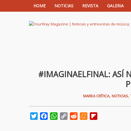
HOME
NOTICIAS
REVISTA
GALERIA
YourWay Magazine | Noticias y entrev
#IMAGINAELFINAL: ASÍ 
P
,
,
MAREA CRÍTICA
NOTICIAS
Twitter
Facebook
WhatsApp
Copy
Reddit
Meneame
Flipboard
Link