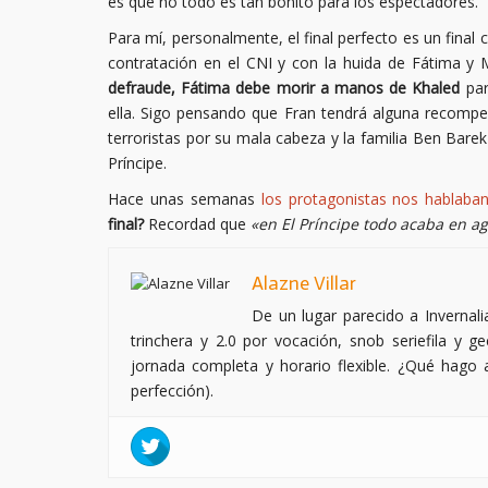
es que no todo es tan bonito para los espectadores.
Para mí, personalmente, el final perfecto es un final
contratación en el CNI y con la huida de Fátima y
defraude, Fátima debe morir a manos de Khaled
par
ella. Sigo pensando que Fran tendrá alguna recomp
terroristas por su mala cabeza y la familia Ben Barek
Príncipe.
Hace unas semanas
los protagonistas nos hablaban
final?
Recordad que
«en El Príncipe todo acaba en ag
Alazne Villar
De un lugar parecido a Invernalia
trinchera y 2.0 por vocación, snob seriefila y g
jornada completa y horario flexible. ¿Qué hago a
perfección).