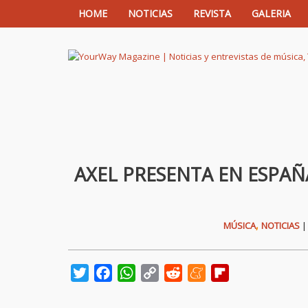
HOME
NOTICIAS
REVISTA
GALERIA
YourWay Magazine | Noticias y entrev
AXEL PRESENTA EN ESPAÑ
,
MÚSICA
NOTICIAS
Twitter
Facebook
WhatsApp
Copy
Reddit
Meneame
Flipboard
Link