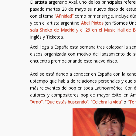
El artista argentino Axel, uno de los principales ref
pasado martes 20 de mayo su nuevo disco de estu
con el tema
“Afinidad”
como primer single, incluye dú
y con el artista argentino
Abel Pintos
(en “Somos Uno”
sala Shoko de Madrid
y el
29 en el Music Hall de B
Inglés y Ticketea.
Axel llega a España esta semana tras colapsar la se
discos organizada con motivo del lanzamiento de s
encuentra promocionando este nuevo disco.
Axel se está dando a conocer en España con la canci
uptempo que habla de relaciones personales y que si
más relevantes del pop en toda Latinoamérica. Con 6
autores y compositores pop de mayor éxito en Am
“Amo”, “Que estás buscando”, “Celebra la vida”
o
“Te 