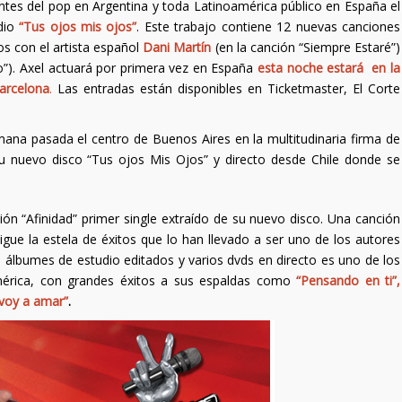
erentes del pop en Argentina y toda Latinoamérica público en España el
dio
“Tus ojos mis ojos”
. Este trabajo contiene 12 nuevas canciones
os con el artista español
Dani Martín
(en la canción “Siempre Estaré”)
). Axel actuará por primera vez en España
esta noche estará en la
arcelona
.
Las entradas están disponibles en Ticketmaster, El Corte
mana pasada el centro de Buenos Aires en la multitudinaria firma de
u nuevo disco “Tus ojos Mis Ojos” y directo desde Chile donde se
ón “Afinidad” primer single extraído de su nuevo disco. Una canción
gue la estela de éxitos que lo han llevado a ser uno de los autores
 álbumes de estudio editados y varios dvds en directo es uno de los
érica, con grandes éxitos a sus espaldas como
“Pensando en ti”,
voy a amar”
.