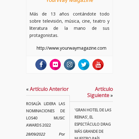
YourWay Magazine
Más de 13 años contándote todo
sobre televisión, música, cine, teatro y
literatura de la mano de sus
protagonistas.
http://www.yourwaymagazine.com
«
Artículo Anterior
Artículo
Siguiente
»
ROSALÍA LIDERA LAS
'GRAN HOTEL DE LAS
NOMINACIONES DE
REINAS', EL
LOS40 MUSIC
ESPECTÁCULO DRAG
AWARDS 2022
MÁS GRANDE DE
28/09/2022
Por
NUESTRO PAÍS