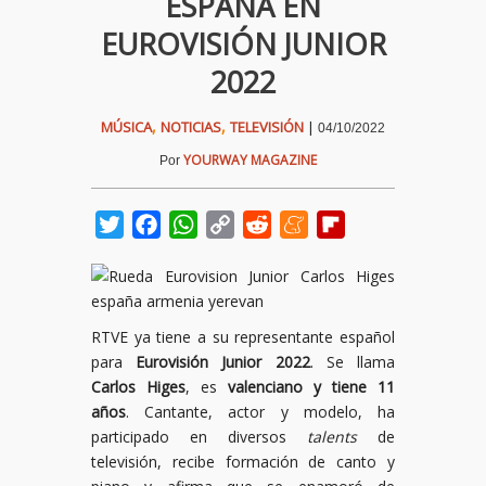
ESPAÑA EN
EUROVISIÓN JUNIOR
2022
,
,
MÚSICA
NOTICIAS
TELEVISIÓN
|
04/10/2022
YOURWAY MAGAZINE
Por
Twitter
Facebook
WhatsApp
Copy
Reddit
Meneame
Flipboard
Link
RTVE ya tiene a su representante español
para
Eurovisión Junior 2022
. Se llama
Carlos Higes
, es
valenciano y tiene 11
años
. Cantante, actor y modelo, ha
participado en diversos
talents
de
televisión, recibe formación de canto y