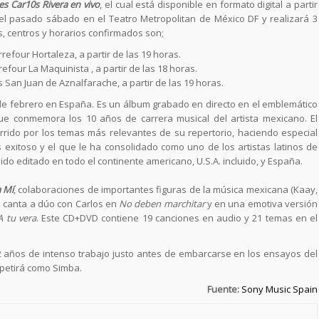
s Car10s Rivera en vivo
, el cual está disponible en formato digital a partir
l pasado sábado en el Teatro Metropolitan de México DF y realizará 3
s, centros y horarios confirmados son;
rrefour Hortaleza, a partir de las 19 horas.
refour La Maquinista , a partir de las 18 horas.
és San Juan de Aznalfarache, a partir de las 19 horas.
e febrero en España. Es un álbum grabado en directo en el emblemático
ue conmemora los 10 años de carrera musical del artista mexicano. El
rido por los temas más relevantes de su repertorio, haciendo especial
exitoso y el que le ha consolidado como uno de los artistas latinos de
do editado en todo el continente americano, U.S.A. incluido, y España.
a Mí
, colaboraciones de importantes figuras de la música mexicana (Kaay,
n canta a dúo con Carlos en
No deben marchitar
y en una emotiva versión
 tu vera
. Este CD+DVD contiene 19 canciones en audio y 21 temas en el
2 años de intenso trabajo justo antes de embarcarse en los ensayos del
epetirá como Simba.
Fuente:
Sony Music Spain