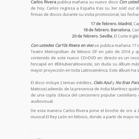
Carlos Rivera
publica mañana su nuevo disco
Con ustede
de hoy. Carlos regresa a España tras su 3er
sold out
de
firmas de discos durante su visita promocional, las fecha
17 de febrero. Madrid
, Ca
18 de febrero. Barcelona
, Car
20 de febrero. Sevilla
, El Corte Ingl
Con ustedes Car10s Rivera en vivo
se publica mañana 17 d
Teatro Metropolitan de México DF en julio de 2014 y q
contenido de este nuevo CD+DVD en directo es un recor
hincapié en #ElHubieraNoexiste, sin duda su álbum más 
mayor proyección en toda Latinoamérica. Este álbum ha si
El disco incluye 2 temas inéditos,
Cielo Azul
y
No Eras Par
Matisse) además de la presencia de India Martínez quié
de una copla clásica del cancionero popular castellano
A
audiovisual.
De esta manera Carlos Rivera pone el broche de oro a 
musical El Rey León en México, donde a partir de mayo r