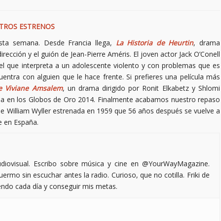
TROS ESTRENOS
esta semana. Desde Francia llega,
La Historia de Heurtin
, drama
rección y el guión de Jean-Pierre Améris. El joven actor Jack O’Conell
 el que interpreta a un adolescente violento y con problemas que es
entra con alguien que le hace frente. Si prefieres una película más
de Viviane Amsalem
, un drama dirigido por Ronit Elkabetz y Shlomi
lesa en los Globos de Oro 2014. Finalmente acabamos nuestro repaso
 de William Wyller estrenada en 1959 que 56 años después se vuelve a
ne en España.
iovisual. Escribo sobre música y cine en @YourWayMagazine.
ermo sin escuchar antes la radio. Curioso, que no cotilla. Friki de
endo cada día y conseguir mis metas.