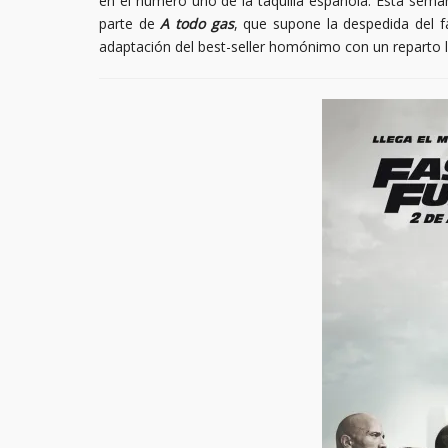
en el numero uno de la taquilla española. Esta sema
parte de
A todo gas
, que supone la despedida del f
adaptación del best-seller homónimo con un reparto