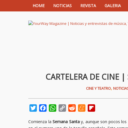
HOME
NOTICIAS
REVISTA
GALERIA
YourWay Magazine | Noticias y entrev
CARTELERA DE CINE | 
,
CINE Y TEATRO
NOTICIA
Twitter
Facebook
WhatsApp
Copy
Reddit
Meneame
Flipboard
Link
Comienza la
Semana Santa
y, aunque son pocos los e