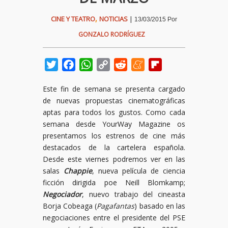
,
CINE Y TEATRO
NOTICIAS
|
13/03/2015
Por
GONZALO RODRÍGUEZ
Twitter
Facebook
WhatsApp
Copy
Reddit
Meneame
Flipboard
Link
Este fin de semana se presenta cargado
de nuevas propuestas cinematográficas
aptas para todos los gustos. Como cada
semana desde YourWay Magazine os
presentamos los estrenos de cine más
destacados de la cartelera española.
Desde este viernes podremos ver en las
salas
Chappie
, nueva película de ciencia
ficción dirigida poe Neill Blomkamp;
Negociador
, nuevo trabajo del cineasta
Borja Cobeaga (
Pagafantas
) basado en las
negociaciones entre el presidente del PSE