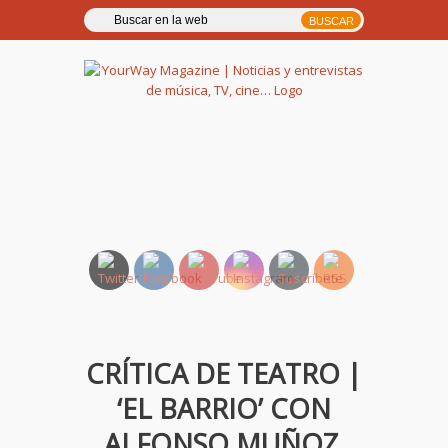
YourWay Magazine | Noticias
y entrevistas de música, TV,
cine…
CRÍTICA DE TEATRO |
‘EL BARRIO’ CON
ALFONSO MUÑOZ,