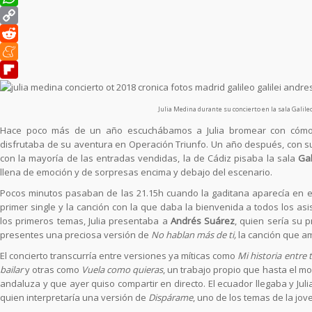
WhatsApp
Copy
Link
Reddit
Meneame
Flipboard
Julia Medina durante su concierto en la sala Galileo
Hace poco más de un año escuchábamos a Julia bromear con cómo 
disfrutaba de su aventura en Operación Triunfo. Un año después, con su
con la mayoría de las entradas vendidas, la de Cádiz pisaba la sala
Gal
llena de emoción y de sorpresas encima y debajo del escenario.
Pocos minutos pasaban de las 21.15h cuando la gaditana aparecía en e
primer single y la canción con la que daba la bienvenida a todos los asi
los primeros temas, Julia presentaba a
Andrés Suárez
, quien sería su 
presentes una preciosa versión de
No hablan más de ti,
la canción que a
El concierto transcurría entre versiones ya míticas como
Mi historia entre
bailar
y otras como
Vuela como quieras
, un trabajo propio que hasta el m
andaluza y que ayer quiso compartir en directo. El ecuador llegaba y Ju
quien interpretaría una versión de
Dispárame
, uno de los temas de la jov