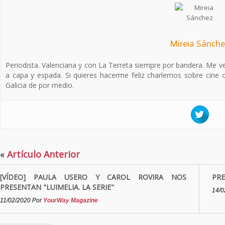
Mireia Sánch
Periodista. Valenciana y con La Terreta siempre por bandera. Me ver
a capa y espada. Si quieres hacerme feliz charlemos sobre cine o
Galicia de por medio.
«
Artículo Anterior
[VÍDEO] PAULA USERO Y CAROL ROVIRA NOS
PRE
PRESENTAN "LUIMELIA. LA SERIE"
14/0
11/02/2020
Por
YourWay Magazine