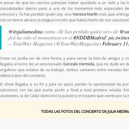
A pesar de que los nervios parecían haber quedado a un lado y las b
casualidades dieron paso a uno de los momentos más especiales de
minutos
y
Te has perdido quién soy
, una
Vanesa Martín
más que entrega
con un tierno abrazo la mágica versión que había hecho de sus canciones
.
@itsjuliamedina
canta «Te has perdido quién soy» de
@va
¡Así ha sido el momentazo en el
#NDDBMadrid
!
pic.twit
— YourWay Magazine (@YourWayMagazine)
February 11
Como no podía ser de otra forma, y para cerrar la lista de amigos y c
llegaba el turno de un emocionado
Gonzalo Hermida,
que no dudó en dem
orgulloso que estaba de su trabajo. Ambos cantaron entre miradas ll
último tramo del concierto.
El show llegaba a su fin y Julia no quiso perder la oportunidad de p
canciones con las que ponía punto y final a esta primera velada. En
asistentes, la de Cádiz demostró la pasión y el respeto que siente por la
TODAS LAS FOTOS DEL CONCIERTO DE JULIA MEDI