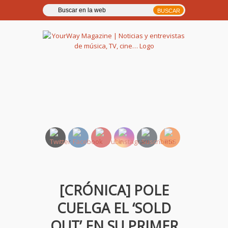
YourWay Magazine | Noticias
y entrevistas de música, TV,
cine…
[CRÓNICA] POLE
CUELGA EL ‘SOLD
OUT’ EN SU PRIMER