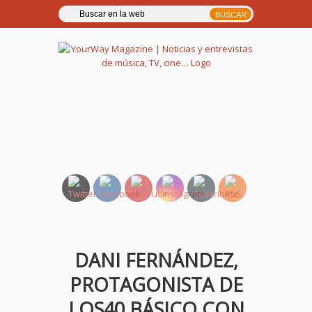
YourWay Magazine | Noticias
y entrevistas de música, TV,
cine…
DANI FERNÁNDEZ,
PROTAGONISTA DE
LOS40 BÁSICO CON