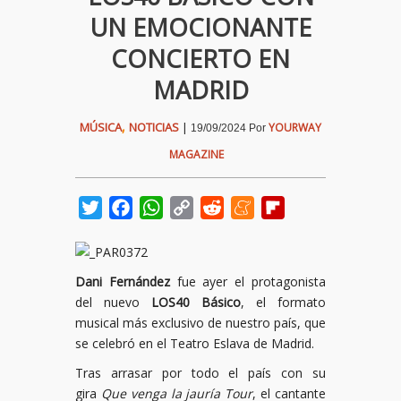
UN EMOCIONANTE
CONCIERTO EN
MADRID
,
MÚSICA
NOTICIAS
|
YOURWAY
19/09/2024
Por
MAGAZINE
Twitter
Facebook
WhatsApp
Copy
Reddit
Meneame
Flipboard
Link
Dani Fernández
fue ayer el protagonista
del nuevo
LOS40 Básico
, el formato
musical más exclusivo de nuestro país, que
se celebró en el Teatro Eslava de Madrid.
Tras arrasar por todo el país con su
gira
Que venga la jauría Tour
, el cantante