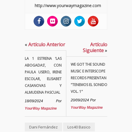
http://www.yourwaymagazine.com
«
Artículo Anterior
Artículo
Siguiente
»
LA 1 ESTRENA ‘LAS
WE GOT THE SOUND
ABOGADAS’, CON
MUSIC E INTERSCOPE
PAULA USERO, IRENE
RECORDS PRESENTAN
ESCOLAR, ELISABET
"TENEMOS EL SONIDO
CASANOVAS Y
VOL. 1"
ALMUDENA PASCUAL
20/09/2024
Por
18/09/2024
Por
YourWay Magazine
YourWay Magazine
Dani Fernández
Los40 Basico