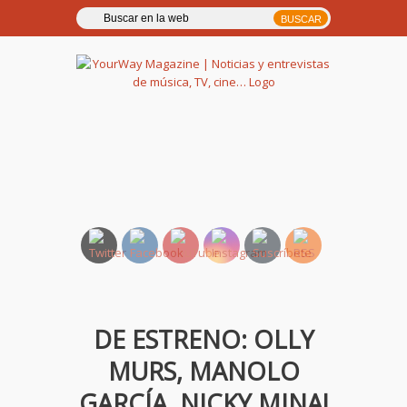
YourWay Magazine | Noticias
y entrevistas de música, TV,
cine…
DE ESTRENO: OLLY
MURS, MANOLO
GARCÍA, NICKY MINAJ