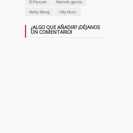
El Pescao
Manolo garcía
Nicky Minaj
Olly Murs
¿ALGO QUE AÑADIR? ¡DÉJANOS
UN COMENTARIO!