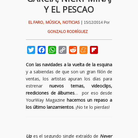
Y EL PESCAO
,
,
EL FARO
MÚSICA
NOTICIAS
|
15/12/2014
Por
GONZALO RODRÍGUEZ
Twitter
Facebook
WhatsApp
Copy
Reddit
Meneame
Flipboard
Link
Con las navidades a la vuelta de la esquina
y a sabiendas de que son un gran filón de
ventas, los artistas apuran los días para
estrenar
nuevos temas, videoclips,
reediciones de álbumes
… por eso desde
YourWay Magazine
hacemos un repaso a
los último lanzamientos
. ¡No te lo pierdas!
Up
es el segundo single extraído de
Never